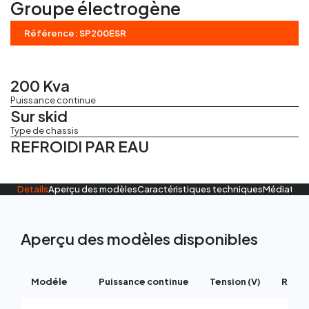
Groupe électrogène
Régles vibrantes
Référence: SP200ESR
Marteau Piqueur
Marteaux pneumatiques
200 Kva
Puissance continue
Sur skid
Type de chassis
REFROIDI PAR EAU
Details
Aperçu des modèles
Caractéristiques techniques
Médiathè
Aperçu des modèles disponibles
Modéle
Puissance continue
Tension (V)
RPM