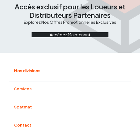
Accès exclusif pour les Loueurs et
Distributeurs Partenaires
Explorez Nos Offres Promotionnelles Exclusives
Accédez Maintenant
Nos divisions
Manutention et magasinage
Compactage et béton
Services
Énergie
Terrassement
Financement
Élevation
Pièces détachées
Spatmat
Matériels eco-responsable
Notre metier
Historique
Contact
Siège social