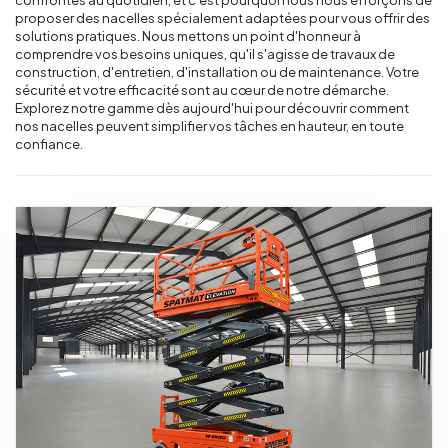
Régles vibrantes
proposer des nacelles spécialement adaptées pour vous offrir des
solutions pratiques. Nous mettons un point d'honneur à
comprendre vos besoins uniques, qu'il s'agisse de travaux de
construction, d'entretien, d'installation ou de maintenance. Votre
Marteau Piqueur
sécurité et votre efficacité sont au cœur de notre démarche.
Explorez notre gamme dès aujourd'hui pour découvrir comment
Marteaux pneumatiques
nos nacelles peuvent simplifier vos tâches en hauteur, en toute
confiance.