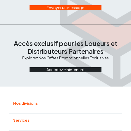
Envoyer un message
Accès exclusif pour les Loueurs et
Distributeurs Partenaires
Explorez Nos Offres Promotionnelles Exclusives
Accédez Maintenant
Nos divisions
Manutention et magasinage
Compactage et béton
Services
Énergie
Terrassement
Financement
Élevation