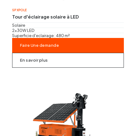
Régles vibrantes
SP XPOLE
Tour d'éclairage solaire à LED
Marteau Piqueur
Solaire
2x30W LED
Marteaux pneumatiques
Superficie d'eclairage : 480 m²
Faire Une demande
En savoir plus