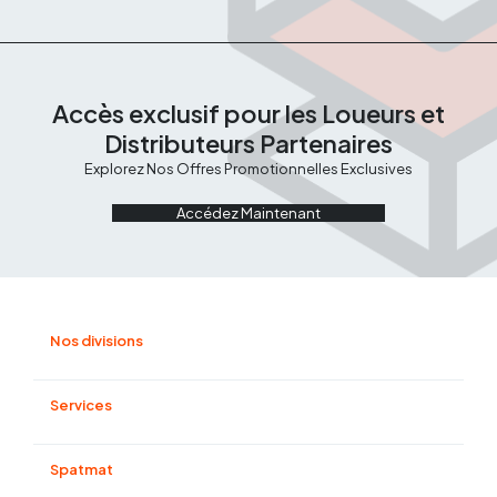
Accès exclusif pour les Loueurs et
Distributeurs Partenaires
Explorez Nos Offres Promotionnelles Exclusives
Accédez Maintenant
Nos divisions
Manutention et magasinage
Compactage et béton
Services
Énergie
Terrassement
Financement
Élevation
Pièces détachées
Spatmat
Matériels eco-responsable