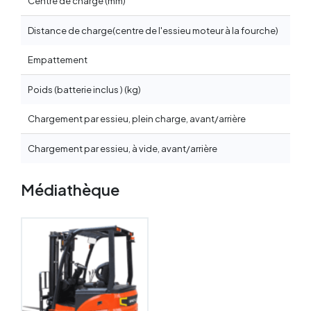
Centre de charge (mm)
Distance de charge(centre de l'essieu moteur à la fourche)
Empattement
Poids (batterie inclus ) (kg)
Chargement par essieu, plein charge, avant/arrière
42
Chargement par essieu, à vide, avant/arrière
14
Médiathèque