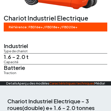
Régles vibrantes
Chariot Industriel Electrique
Marteau Piqueur
Référence: FBD16e+ / FBD18e+ / FBD20e+
Marteaux pneumatiques
Industriel
Type de chariot
1.6 - 2.0 t
Capacité
Batterie
Traction
Details
Aperçu des modèles
Caractéristiques techniques
Médiathè
Chariot Industriel Electrique - 3
roues(double) e+ 1.6 - 2.0 tonnes