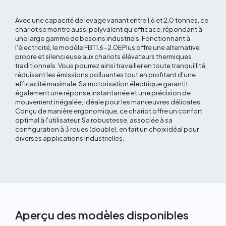
Avec une capacité de levage variant entre 1,6 et 2,0 tonnes, ce
chariot se montre aussi polyvalent qu'efficace, répondant à
une large gamme de besoins industriels. Fonctionnant à
l'électricité, le modèle FBT1.6-2.0EPlus offre une alternative
propre et silencieuse aux chariots élévateurs thermiques
traditionnels. Vous pourrez ainsi travailler en toute tranquillité,
réduisant les émissions polluantes tout en profitant d'une
efficacité maximale. Sa motorisation électrique garantit
également une réponse instantanée et une précision de
mouvement inégalée, idéale pour les manœuvres délicates.
Conçu de manière ergonomique, ce chariot offre un confort
optimal à l'utilisateur. Sa robustesse, associée à sa
configuration à 3 roues (double), en fait un choix idéal pour
diverses applications industrielles.
Aperçu des modèles disponibles