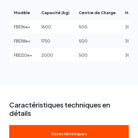
Modèle
Capacité (kg)
Centre de Charge
Hauteu
FBD16e+
1600
500
3000
FBD18e+
1750
500
3000
FBD20e+
2000
500
3000
Caractéristiques techniques en
détails
Caractéristiques