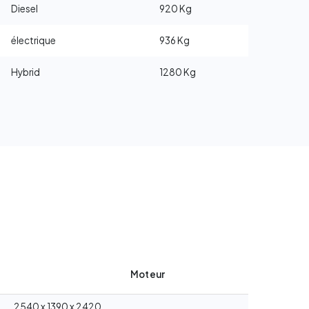
Diesel
920 Kg
électrique
936 Kg
Hybrid
1280 Kg
Moteur
2540 x 1390 x 2420