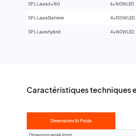
SP L Laura 6x160
6x160W LED
SP L Laura Batterie
4x100W LED
SP L Laura hybrid
4x160W LED
Caractéristiques techniques e
Dimensions Et Poids
Dimension replié (mm)