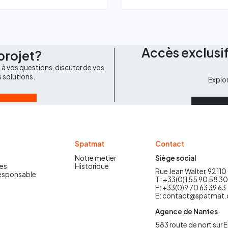
Accès exclusif
projet?
à vos questions, discuter de vos
s solutions.
Explo
Spatmat
Contact
Notre metier
Siège social
es
Historique
Rue Jean Walter, 92110
responsable
T: +33(0)1 55 90 58 3
F: +33(0)9 70 63 39 63
E: contact@spatmat
Agence de Nantes
583 route de nort sur 