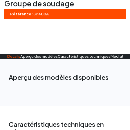
Groupe de soudage
Régles vibrantes
Référence: SP400A
Marteau Piqueur
Marteaux pneumatiques
Details
Aperçu des modèles
Caractéristiques techniques
Médiathè
Aperçu des modèles disponibles
Caractéristiques techniques en