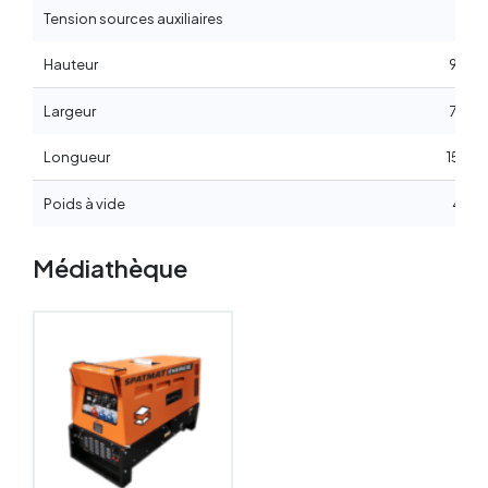
Tension sources auxiliaires
70 
Hauteur
920 
Largeur
730 
Longueur
1590
Poids à vide
450 
Médiathèque