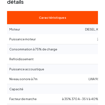
détails
Caractéristiques
Moteur
DIESEL, Kubo
Puissance moteur
24,8 
Consommation à 75% de charge
4,9 l
Refroidissement
ea
Puissance accoustique
73 d
Niveau sonore à 7m
LWA 98 (73 
Capacité
38 l
Facteur de marche
à 35% 370 A - 35 V à 40% 450A