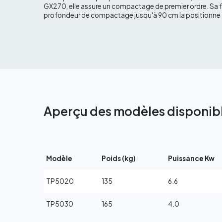
GX270, elle assure un compactage de premier ordre. Sa fo
profondeur de compactage jusqu'à 90 cm la positionne 
Aperçu des modèles disponib
Modèle
Poids (kg)
Puissance Kw
TP5020
135
6.6
TP5030
165
4.0