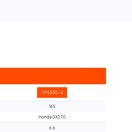
TP5030-4
165
Honda GX270
6.6