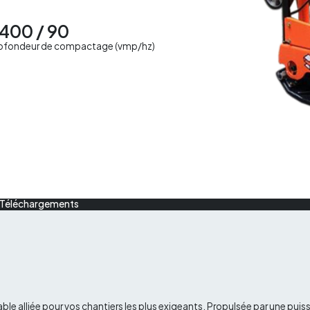
400 / 90
ofondeur de compactage (vmp/hz)
Téléchargements
table alliée pour vos chantiers les plus exigeants. Propulsée par une 