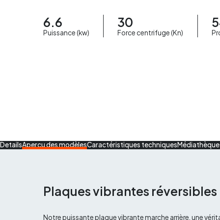
6.6
30
5
Puissance (kw)
Force centrifuge (Kn)
Pr
Details
Aperçu des modèles
Caractéristiques techniques
Médiathèque
Plaques vibrantes réversibles
Notre puissante plaque vibrante marche arrière, une véri