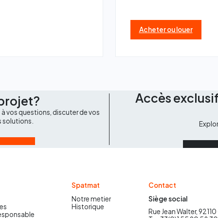
Acheter ou louer
Accès exclusif
projet?
à vos questions, discuter de vos
s solutions.
Explo
Spatmat
Contact
Notre metier
Siège social
es
Historique
Rue Jean Walter, 92110
responsable