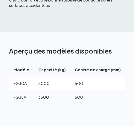
grand confort et une bonne stabilité de conduite sur les
surfaces accidentées
Aperçu des modèles disponibles
Modéle
Capacité (kg)
Centre de charge (mm)
H
FG30A
3000
500
3
FG35A
3500
500
3