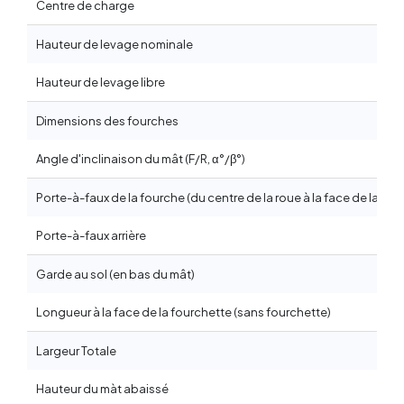
Centre de charge
Hauteur de levage nominale
Hauteur de levage libre
Dimensions des fourches
Angle d'inclinaison du mât (F/R, α°/β°)
Porte-à-faux de la fourche (du centre de la roue à la face de la fou
Porte-à-faux arrière
Garde au sol (en bas du mât)
Longueur à la face de la fourchette (sans fourchette)
Largeur Totale
Hauteur du màt abaissé