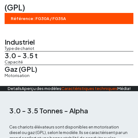
Régles vibrantes
(GPL)
Référence: FG30A / FG35A
Marteau Piqueur
Marteaux pneumatiques
Industriel
Type de chariot
3.0 - 3.5 t
Capacité
Gaz (GPL)
Motorisation
Details
Aperçu des modèles
Caractéristiques techniques
Médiathè
3.0 - 3.5 Tonnes - Alpha
Ces chariots élévateurs sont disponibles en motorisation
diesel ou gaz (GPL), selon le modèle. Ils se caractérisent par un