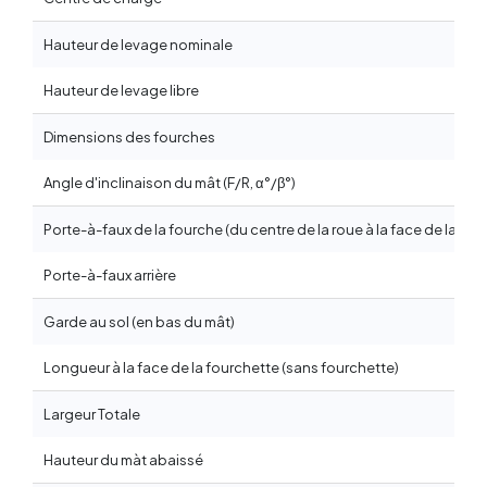
Hauteur de levage nominale
Hauteur de levage libre
Dimensions des fourches
Angle d'inclinaison du mât (F/R, α°/β°)
Porte-à-faux de la fourche (du centre de la roue à la face de la fou
Porte-à-faux arrière
Garde au sol (en bas du mât)
Longueur à la face de la fourchette (sans fourchette)
Largeur Totale
Hauteur du màt abaissé