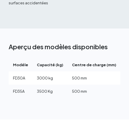
surfaces accidentées
Aperçu des modèles disponibles
Modéle
Capacité (kg)
Centre de charge (mm)
H
FD30A
3000 kg
500 mm
3
FD35A
3500 Kg
500 mm
3