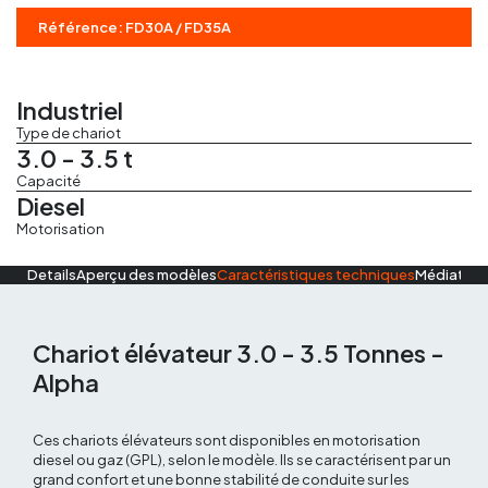
Régles vibrantes
Référence: FD30A / FD35A
Marteau Piqueur
Industriel
Marteaux pneumatiques
Type de chariot
3.0 - 3.5 t
Capacité
Diesel
Motorisation
Details
Aperçu des modèles
Caractéristiques techniques
Médiathè
Chariot élévateur 3.0 - 3.5 Tonnes -
Alpha
Ces chariots élévateurs sont disponibles en motorisation
diesel ou gaz (GPL), selon le modèle. Ils se caractérisent par un
grand confort et une bonne stabilité de conduite sur les