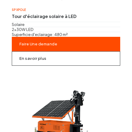
Régles vibrantes
SP XPOLE
Tour d'éclairage solaire à LED
Marteau Piqueur
Solaire
2x30W LED
Marteaux pneumatiques
Superficie d'eclairage : 480 m²
Faire Une demande
En savoir plus