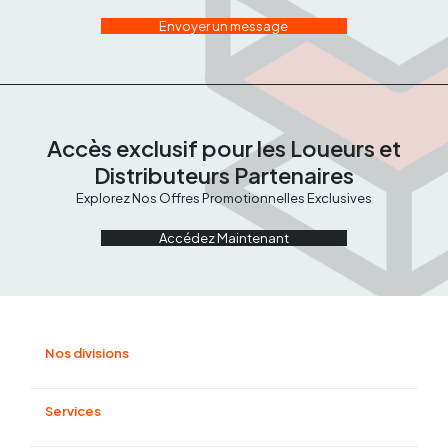
Envoyer un message
Accès exclusif pour les Loueurs et
Distributeurs Partenaires
Explorez Nos Offres Promotionnelles Exclusives
Accédez Maintenant
Nos divisions
Manutention et magasinage
Compactage et béton
Services
Énergie
Terrassement
Financement
Élevation